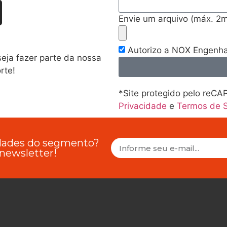
Envie um arquivo (máx. 2mb
Autorizo a NOX Engenhar
eja fazer parte da nossa
rte!
*Site protegido pelo reC
Privacidade
e
Termos de S
idades do segmento?
 newsletter!