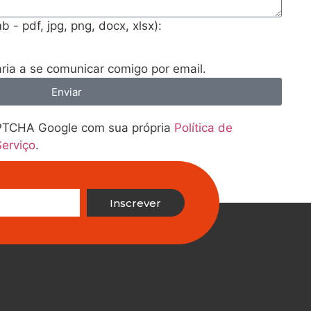
 - pdf, jpg, png, docx, xlsx):
ia a se comunicar comigo por email.
Enviar
APTCHA Google com sua própria
Política de
erviço
.
Inscrever